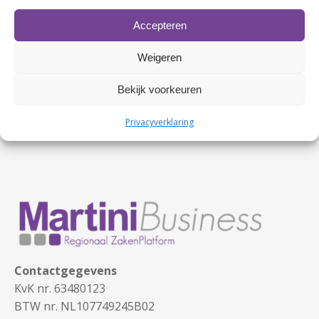
De Valsspeler
Accepteren
Bossers & Cnossen
Nijhuis Telecom
Weigeren
v.a.
Bekijk voorkeuren
Privacyverklaring
Contactgegevens
KvK nr. 63480123
BTW nr. NL107749245B02