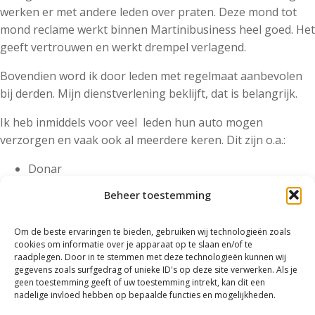
werken er met andere leden over praten. Deze mond tot
mond reclame werkt binnen Martinibusiness heel goed. Het
geeft vertrouwen en werkt drempel verlagend.
Bovendien word ik door leden met regelmaat aanbevolen
bij derden. Mijn dienstverlening beklijft, dat is belangrijk.
Ik heb inmiddels voor veel leden hun auto mogen
verzorgen en vaak ook al meerdere keren. Dit zijn o.a.:
Donar
Scenarius
Beheer toestemming
Martinireclame makers
iWink
Om de beste ervaringen te bieden, gebruiken wij technologieën zoals
De Haan Advocaten
cookies om informatie over je apparaat op te slaan en/of te
Gemeente Groningen
raadplegen. Door in te stemmen met deze technologieën kunnen wij
gegevens zoals surfgedrag of unieke ID's op deze site verwerken. Als je
Beep Roger
geen toestemming geeft of uw toestemming intrekt, kan dit een
LM Advocaten
nadelige invloed hebben op bepaalde functies en mogelijkheden.
Lilly’s