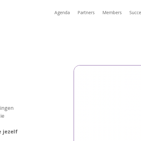
Agenda
Partners
Members
Succe
ringen
ie
 jezelf