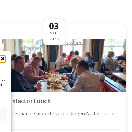
03
SEP
2026
met
ite
De Gunfactor Lunch
afel ontstaan de mooiste verbindingen Na het succes
…]