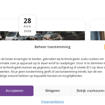
28
AUG
2026
Beheer toestemming
de beste ervaringen te bieden, gebruiken wij technologieën zoals cookies om
ormatie over je apparaat op te slaan en/of te raadplegen. Door in te stemmen 
e technologieën kunnen wij gegevens zoals surfgedrag of unieke ID's op deze s
werken. Als je geen toestemming geeft of uw toestemming intrekt, kan dit een
elige invloed hebben op bepaalde functies en mogelijkheden.
nger Drakenbootraces 2026 🚣‍♂️🔥
🍽️ 
gustus 2026 De iconische Groninger
Aan t
Accepteren
Weigeren
Bekijk voorkeuren
es keren terug […]
van [
Privacyverklaring