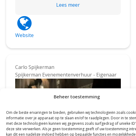
bestemming met allerlei groepen. Zo
Lees meer
vervoeren wij scholen, bedrijven Pv’s,
sportverenigingen tot bezoekers van
groot- en kleinschalige evenementen.
Dit doen wij met touringcars en andere
Website
bussen die tussen de 19 en 84
zitplaatsen hebben. Als het gaat om
vervoer is eigenlijk niets ons te gek en
denken wij graag mee als het gaat om
Carlo Spijkerman
mobiliteit. Ons kantoor staat in
Spijkerman Evenementenverhuur - Eigenaar
Groningen, waarbij wij ook vestigingen
in Friesland, Maastricht en op Schiphol
hebben.
Beheer toestemming
Inmiddels ben ik ook al wat jaartjes actief
bij MartiniBusiness en is het erg leuk in
Om de beste ervaringen te bieden, gebruiken wij technologieën zoals cook
informatie over je apparaat op te slaan en/of te raadplegen. Door in te s
contact te zijn met andere (bekende en
met deze technologieën kunnen wij gegevens zoals surfgedrag of unieke ID
nieuwe) ondernemers.
deze site verwerken. Als je geen toestemming geeft of uw toestemming intre
kan dit een nadelige invloed hebben op bepaalde functies en mogelijkhede
Ik kijk dan ook uit naar de komende