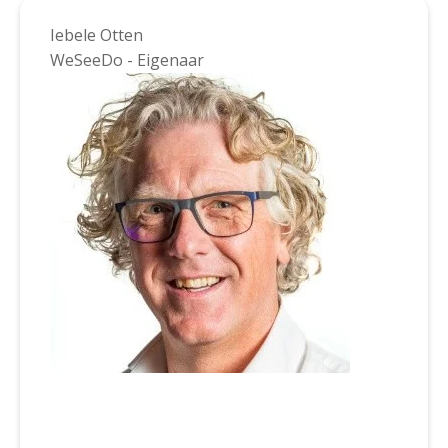
Mijn portefeuille met MKB-ers is erg
divers qua klantenbestand, maar
Iebele Otten
vanwege mijn achtergrond in de horeca
WeSeeDo - Eigenaar
vind ik horecaondernemingen nog altijd
het interessantst.
Iets met passie of roeping zal ik maar
zeggen. 😉
Wil je advies over je risico’s of daar eens
over sparren? Neem vooral contact op
of schiet me aan bij een volgende
activiteit van Christa, dan ga ik graag
met je in gesprek!
Eric.schutrups1@unive.nl
of bel me
+31653925397