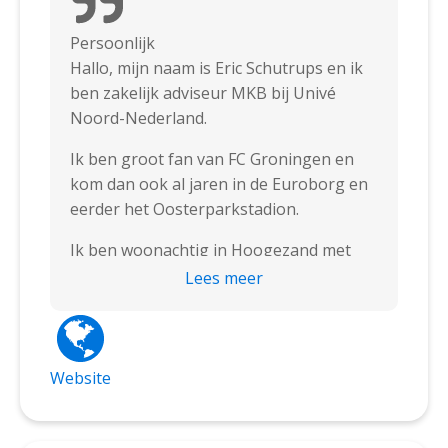
Persoonlijk
Hallo, mijn naam is Eric Schutrups en ik
ben zakelijk adviseur MKB bij Univé
Noord-Nederland.
Ik ben groot fan van FC Groningen en
kom dan ook al jaren in de Euroborg en
eerder het Oosterparkstadion.
Ik ben woonachtig in Hoogezand met
mijn vrouw en dochter, maar eigenlijk
Lees meer
een echte stadjer.
Inmiddels ben ik al enkele jaren bij
Martini Business en vind de contacten
Website
met de ondernemers leuk en vooral heel
gezellig.