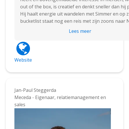
out of the box, is creatief en denkt sneller dan hij 
Hij haalt energie uit wandelen met Simmer en op z
bucketlist staat nog een reis met zijn zoons naar
York of een mooie roadtrip in een camper. Hij kan 
Lees meer
extreem goed vastbijten in complexe zaken, gaat al
voor het hoogst haalbare resultaat, zowel voor cli
als voor het team. Hij is thuis in Intellectueel
Eigendomsrecht, herstructurering, blockchain, sta
Website
ups en gevulde koeken.
Nieuwsgierig welke specialisatie-opleidingen Jero
advocaat en curator heeft gevolgd? Kijk gerust op 
Jan-Paul Steggerda
LinkedIn-
Meceda - Eigenaar, relatiemanagement en
profiel:
https://www.linkedin.com/in/jeroenmspran
sales