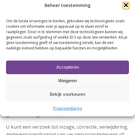
Beheer toestemming
https://veiliginternetten.nl/themes/situatie/cookies-
wat-zijn-het-en-wat-doe-ik-ermee/
Om de beste ervaringen te bieden, gebruiken wij technologieën zoals
Gegevens inzien, aanpassen of verwijderen
cookies om informatie over je apparaat op te slaan en/of te
raadplegen. Door in te stemmen met deze technologieën kunnen wij
gegevens zoals surfgedrag of unieke ID's op deze site verwerken. Als je
U heeft het recht om uw persoonsgegevens in te zien,
geen toestemming geeft of uw toestemming intrekt, kan dit een
te corrigeren of te verwijderen. Daarnaast heeft u het
nadelige invloed hebben op bepaalde functies en mogelijkheden.
recht om uw eventuele toestemming voor de
gegevensverwerking in te trekken of bezwaar te
Accepteren
maken tegen de verwerking van uw
persoonsgegevens door MartiniBusiness en heeft u
Weigeren
het recht op gegevensoverdraagbaarheid. Dat
betekent dat u bij ons een verzoek kunt indienen om
Bekijk voorkeuren
de persoonsgegevens die wij van u beschikken in een
computerbestand naar u of een ander, door u
Privacyverklaring
genoemde organisatie, te sturen.
U kunt een verzoek tot inzage, correctie, verwijdering,
gegevensoverdraging van uw persoonsgegevens of