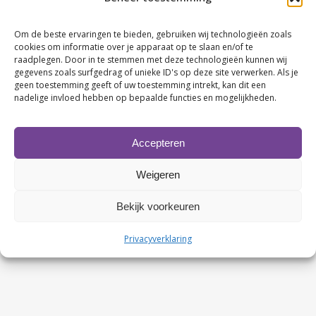
advocaat en curator heeft gevolgd? Kijk gerust op zijn
LinkedIn-
Om de beste ervaringen te bieden, gebruiken wij technologieën zoals
profiel:
https://www.linkedin.com/in/jeroenmsprangers/
cookies om informatie over je apparaat op te slaan en/of te
raadplegen. Door in te stemmen met deze technologieën kunnen wij
gegevens zoals surfgedrag of unieke ID's op deze site verwerken. Als je
geen toestemming geeft of uw toestemming intrekt, kan dit een
nadelige invloed hebben op bepaalde functies en mogelijkheden.
Accepteren
Weigeren
Contactgegevens
KvK nr. 63480123
Bekijk voorkeuren
BTW nr. NL107749245B02
Privacyverklaring
Rabobank nr. NL86 RABO 0107674327