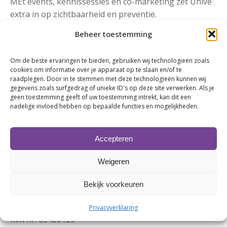
MEt events, kennissessies en co-marketing zet Univé
extra in op zichtbaarheid en preventie.
Beheer toestemming
Deel dit bericht:
Om de beste ervaringen te bieden, gebruiken wij technologieën zoals
cookies om informatie over je apparaat op te slaan en/of te
raadplegen. Door in te stemmen met deze technologieën kunnen wij
gegevens zoals surfgedrag of unieke ID's op deze site verwerken. Als je
geen toestemming geeft of uw toestemming intrekt, kan dit een
nadelige invloed hebben op bepaalde functies en mogelijkheden.
Accepteren
Weigeren
Bekijk voorkeuren
Contactgegevens
Privacyverklaring
KvK nr. 63480123