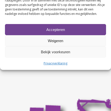
raadplegen. Door in te stemmen met deze technologieën kunnen wij
gegevens zoals surfgedrag of unieke ID's op deze site verwerken. Als je
geen toestemming geeft of uw toestemming intrekt, kan dit een
nadelige invloed hebben op bepaalde functies en mogelijkheden.
Contactgegevens
Accepteren
KvK nr. 63480123
BTW nr. NL107749245B02
Weigeren
Rabobank nr. NL86 RABO 0107674327
Bekijk voorkeuren
Privacyverklaring