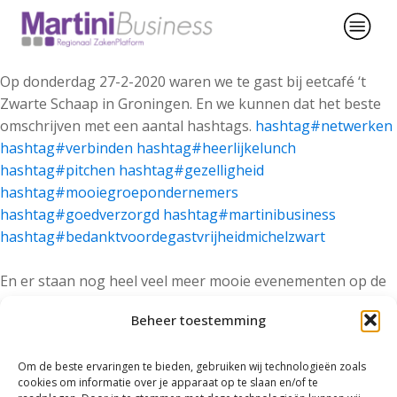
Op donderdag 27-2-2020 waren we te gast bij eetcafé ‘t
Zwarte Schaap in Groningen. En we kunnen dat het beste
omschrijven met een aantal hashtags.
hashtag#netwerken
hashtag#verbinden
hashtag#heerlijkelunch
hashtag#pitchen
hashtag#gezelligheid
hashtag#mooiegroepondernemers
hashtag#goedverzorgd
hashtag#martinibusiness
hashtag#bedanktvoordegastvrijheidmichelzwart
En er staan nog heel veel meer mooie evenementen op de
agenda:
https://lnkd.in/e6kdGj5
Beheer toestemming
Om de beste ervaringen te bieden, gebruiken wij technologieën zoals
cookies om informatie over je apparaat op te slaan en/of te