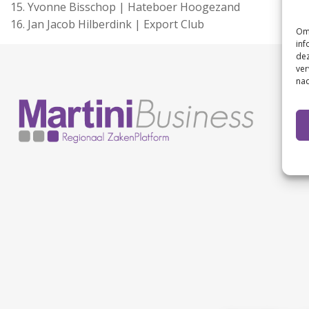
Yvonne Bisschop | Hateboer Hoogezand
Jan Jacob Hilberdink | Export Club
Om 
inf
dez
ver
nad