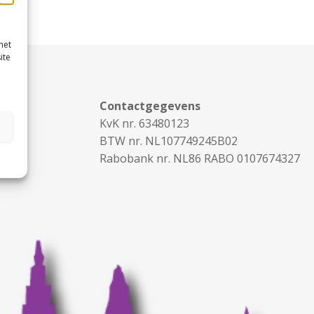
met
ite
Contactgegevens
KvK nr. 63480123
BTW nr. NL107749245B02
Rabobank nr. NL86 RABO 0107674327