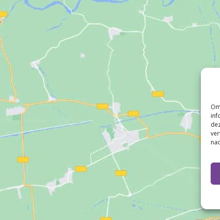
Om 
inf
dez
ver
nad