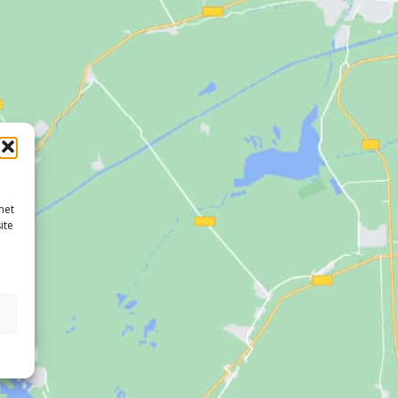
met
ite