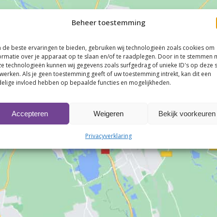
Beheer toestemming
de beste ervaringen te bieden, gebruiken wij technologieën zoals cookies om
ormatie over je apparaat op te slaan en/of te raadplegen. Door in te stemmen 
Klik om marketing cookies te accepteren en
e technologieën kunnen wij gegevens zoals surfgedrag of unieke ID's op deze s
deze inhoud in te schakelen
werken. Als je geen toestemming geeft of uw toestemming intrekt, kan dit een
elige invloed hebben op bepaalde functies en mogelijkheden.
Accepteren
Weigeren
Bekijk voorkeuren
Privacyverklaring