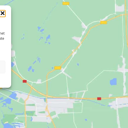
met
ite