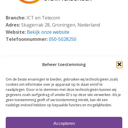
Branche:
ICT en Telecom
Adres:
Skagerrak 28, Groningen, Nederland
Website:
Bekijk onze website
Telefoonnummer:
050-5028250
Beheer toestemming
Om de beste ervaringen te bieden, gebruiken wij technologieën zoals
cookies om informatie over je apparaat op te slaan en/of te
raadplegen. Door in te stemmen met deze technologieën kunnen wij
gegevens zoals surfgedrag of unieke ID's op deze site verwerken. Als je
geen toestemming geeft of uw toestemming intrekt, kan dit een
nadelige invloed hebben op bepaalde functies en mogelijkheden.
Klik om marketing cookies te accepteren en
deze inhoud in te schakelen
Accepteren