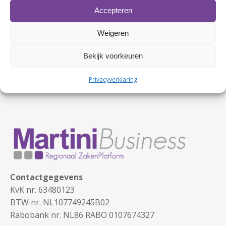
Klik om marketing cookies te accepteren en
Accepteren
deze inhoud in te schakelen
Weigeren
Bekijk voorkeuren
Privacyverklaring
Contactgegevens
KvK nr. 63480123
BTW nr. NL107749245B02
Rabobank nr. NL86 RABO 0107674327