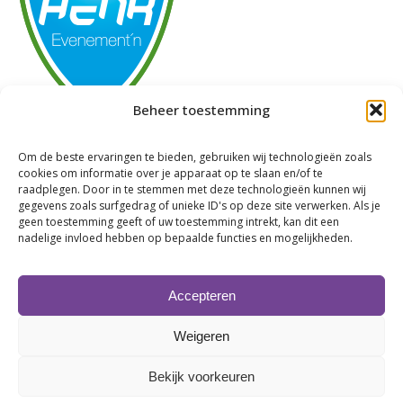
Beheer toestemming
Om de beste ervaringen te bieden, gebruiken wij technologieën zoals
Branche:
Zakelijke dienstverlening
cookies om informatie over je apparaat op te slaan en/of te
Adres:
raadplegen. Door in te stemmen met deze technologieën kunnen wij
Website:
Bekijk onze website
gegevens zoals surfgedrag of unieke ID's op deze site verwerken. Als je
geen toestemming geeft of uw toestemming intrekt, kan dit een
Telefoonnummer:
06-18176600
nadelige invloed hebben op bepaalde functies en mogelijkheden.
Accepteren
Weigeren
Bekijk voorkeuren