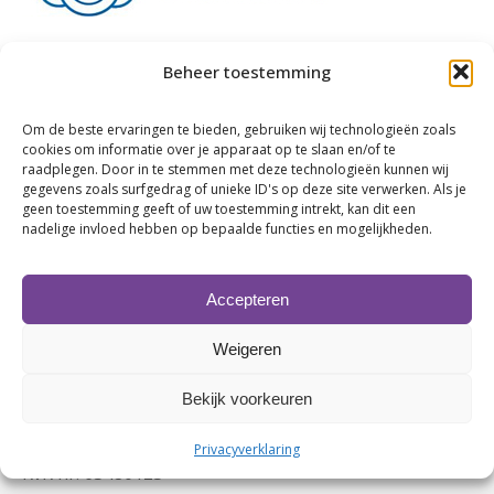
Branche:
Schoonmaakbedrijf
Beheer toestemming
Adres:
Website:
Bekijk onze website
Om de beste ervaringen te bieden, gebruiken wij technologieën zoals
cookies om informatie over je apparaat op te slaan en/of te
Telefoonnummer:
06-42216333
raadplegen. Door in te stemmen met deze technologieën kunnen wij
gegevens zoals surfgedrag of unieke ID's op deze site verwerken. Als je
geen toestemming geeft of uw toestemming intrekt, kan dit een
nadelige invloed hebben op bepaalde functies en mogelijkheden.
Accepteren
Weigeren
Bekijk voorkeuren
Contactgegevens
Privacyverklaring
KvK nr. 63480123