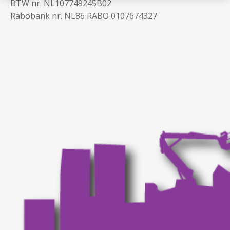
BTW nr. NL107749245B02
Rabobank nr. NL86 RABO 0107674327