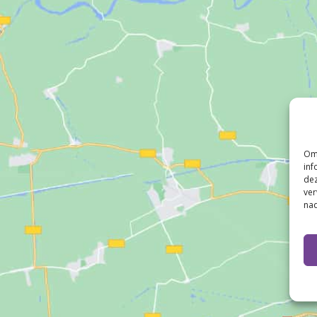
Om 
inf
dez
ver
nad