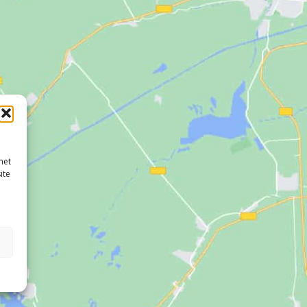
met
ite