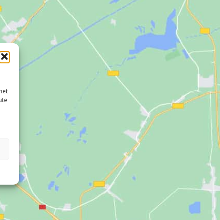
met
ite