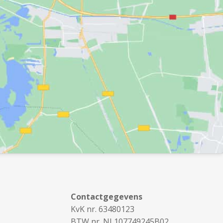
Contactgegevens
KvK nr. 63480123
BTW nr. NL107749245B02