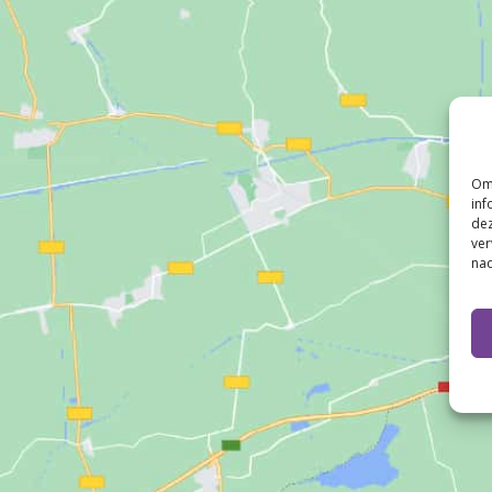
Om 
inf
dez
ver
nad