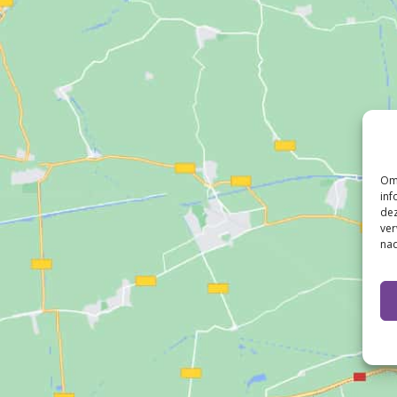
Om 
inf
dez
ver
nad