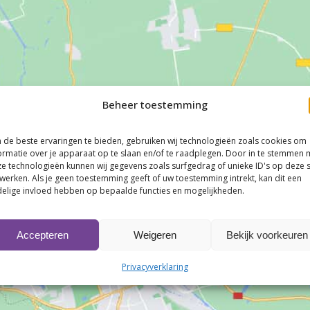
Beheer toestemming
de beste ervaringen te bieden, gebruiken wij technologieën zoals cookies om
ormatie over je apparaat op te slaan en/of te raadplegen. Door in te stemmen 
e technologieën kunnen wij gegevens zoals surfgedrag of unieke ID's op deze s
werken. Als je geen toestemming geeft of uw toestemming intrekt, kan dit een
elige invloed hebben op bepaalde functies en mogelijkheden.
Klik om marketing cookies te accepteren en
Accepteren
Weigeren
Bekijk voorkeuren
deze inhoud in te schakelen
Privacyverklaring