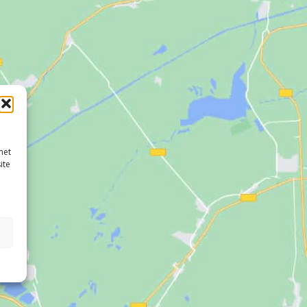
met
ite