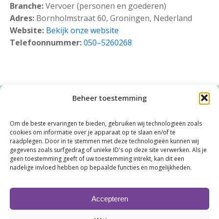
Branche:
Vervoer (personen en goederen)
Adres:
Bornholmstraat 60, Groningen, Nederland
Website:
Bekijk onze website
Telefoonnummer:
050–5260268
Beheer toestemming
Om de beste ervaringen te bieden, gebruiken wij technologieën zoals
cookies om informatie over je apparaat op te slaan en/of te
raadplegen. Door in te stemmen met deze technologieën kunnen wij
gegevens zoals surfgedrag of unieke ID's op deze site verwerken. Als je
Klik om marketing cookies te accepteren en
geen toestemming geeft of uw toestemming intrekt, kan dit een
nadelige invloed hebben op bepaalde functies en mogelijkheden.
deze inhoud in te schakelen
Accepteren