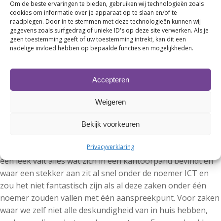
Om de beste ervaringen te bieden, gebruiken wij technologieën zoals
Deze status betekent dat wij onze kennis en kunde op
cookies om informatie over je apparaat op te slaan en/of te
orde hebben, aerohive-nederland.nl.
raadplegen. Door in te stemmen met deze technologieën kunnen wij
Bedrade netwerken, Routing en switching. De
gegevens zoals surfgedrag of unieke ID's op deze site verwerken. Als je
geen toestemming geeft of uw toestemming intrekt, kan dit een
oplevering van de patchkast is bij ons tot kunst
nadelige invloed hebben op bepaalde functies en mogelijkheden.
verheven.
VoIP, Voice over IP. Aangezien KPN stopt met de
analoge en ISDN-lijnen zullen wij met onze ervaring,
Accepteren
een nog grotere speler worden in deze markt.
Weigeren
Support, onze supportafdeling, met daar achter een
team zeer kundige engineers, die ook ”out of the box”
Bekijk voorkeuren
kunnen denken.
Privacyverklaring
ICT is door de jaren heen een breed begrip geworden. Voor
een leek valt alles wat zich in een kantoorpand bevindt en
waar een stekker aan zit al snel onder de noemer ICT en
zou het niet fantastisch zijn als al deze zaken onder één
noemer zouden vallen met één aanspreekpunt. Voor zaken
waar we zelf niet alle deskundigheid van in huis hebben,