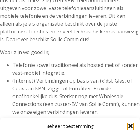
dus net als Tele2, Ziggo en KPN, telefoonnummers
uitgeven voor zowel vaste telefonieaansluitingen als
mobiele telefonie en de verbindingen leveren. Dit kan
alleen als je als organisatie beschikt over de juiste
platformen, licenties en er veel technische kennis aanwezig
is. Daarover beschikt Sollie.Comm dus!
Waar zijn we goed in;
Telefonie zowel traditioneel als hosted met of zonder
vast-mobiel integratie.
(Internet) Verbindingen op basis van (x)dsl, Glas, of
Coax van KPN, Ziggo of Eurofiber. Provider
onafhankelijke dus. Sterker nog met Wholesale
Connections (een zuster-BV van Sollie.Comm), kunnen
we onze eigen verbindingen leveren.
Draadloze netwerken (WiFi). Sollie.Comm is de snelst
Beheer toestemming
groeiende Aerohive partner in de Benelux en we zijn
de enige
Premium Partner
in Noord-Nederland.