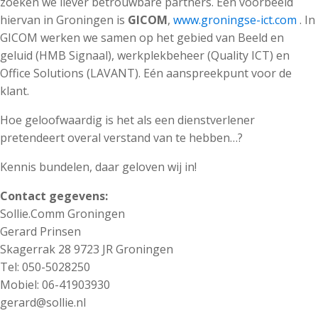
zoeken we liever betrouwbare partners. Een voorbeeld
hiervan in Groningen is
GICOM
,
www.groningse-ict.com
. In
GICOM werken we samen op het gebied van Beeld en
geluid (HMB Signaal), werkplekbeheer (Quality ICT) en
Office Solutions (LAVANT). Eén aanspreekpunt voor de
klant.
Hoe geloofwaardig is het als een dienstverlener
pretendeert overal verstand van te hebben…?
Kennis bundelen, daar geloven wij in!
Contact gegevens:
Sollie.Comm Groningen
Gerard Prinsen
Skagerrak 28 9723 JR Groningen
Tel: 050-5028250
Mobiel: 06-41903930
gerard@sollie.nl