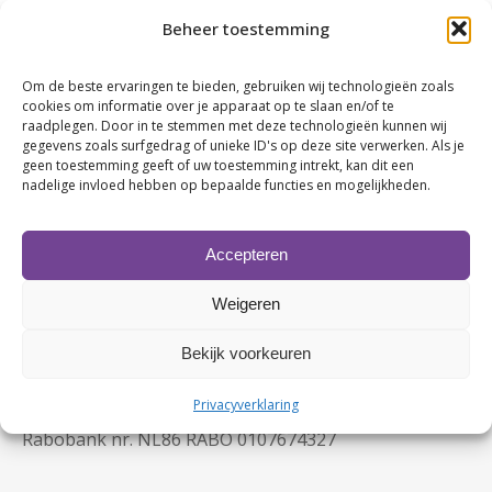
Ed Goos | Argo Schoonmaakservice
Beheer toestemming
Mirjam Talsma | REIN Advocaten, vestiging
Groningen
Om de beste ervaringen te bieden, gebruiken wij technologieën zoals
Cassandra Hensen | Software Borg
cookies om informatie over je apparaat op te slaan en/of te
raadplegen. Door in te stemmen met deze technologieën kunnen wij
Frans Smid | Smid Project
gegevens zoals surfgedrag of unieke ID's op deze site verwerken. Als je
geen toestemming geeft of uw toestemming intrekt, kan dit een
nadelige invloed hebben op bepaalde functies en mogelijkheden.
Accepteren
Weigeren
Bekijk voorkeuren
Contactgegevens
KvK nr. 63480123
Privacyverklaring
BTW nr. NL107749245B02
Rabobank nr. NL86 RABO 0107674327