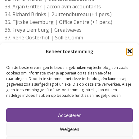
Arjan Gritter | accon avm accountants
Richard Brinks | 2uitzendbureau (+1 pers.)
Tjitske Leemburg | Office Centre (+1 pers.)
Freya Liemburg | Greatwaves
René Oosterhof | Sollie.Comm
John Bandsma | Van der Graaf Beveiligingstechniek
Beheer toestemming
Aldrik Doornbos | Van der Graaf Beveiligingstechniek
Erik Drent | debesteleasedeal.nl
Om de beste ervaringen te bieden, gebruiken wij technologieën zoals
René Hofman| Slagerij Hofman
cookies om informatie over je apparaat op te slaan en/of te
Danny Wolthuis | HEPRO
raadplegen. Door in te stemmen met deze technologieën kunnen wij
Elise Ottema | HEPRO
gegevens zoals surfgedrag of unieke ID's op deze site verwerken. Als je
geen toestemming geeft of uw toestemming intrekt, kan dit een
Jacob van Gelder | Van Gelder Producties
nadelige invloed hebben op bepaalde functies en mogelijkheden.
Diana Elzinga | Diana Elzinga The Travel Club
Alex Goos | Argo Schoonmaakdiensten
Lucas Schoonbeek | Leads Jeans & Fashion
Accepteren
Carlo Spijkerman | Spijkerman Evenementenverhuur
Weigeren
Roberto Santanera | Santanera.nl
Awien Anwar | HA Schoonmaak & Glasbewassing (+1