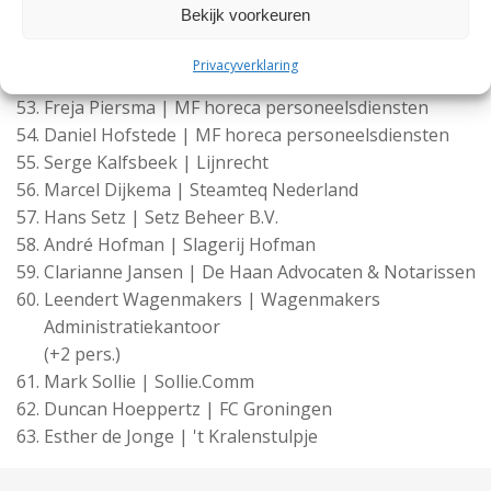
Bekijk voorkeuren
pers.)
Bianca de Vries | Office Centre
Privacyverklaring
Gert Nieboer | Bourguignon lease
Freja Piersma | MF horeca personeelsdiensten
Daniel Hofstede | MF horeca personeelsdiensten
Serge Kalfsbeek | Lijnrecht
Marcel Dijkema | Steamteq Nederland
Hans Setz | Setz Beheer B.V.
André Hofman | Slagerij Hofman
Clarianne Jansen | De Haan Advocaten & Notarissen
Leendert Wagenmakers | Wagenmakers
Administratiekantoor
(+2 pers.)
Mark Sollie | Sollie.Comm
Duncan Hoeppertz | FC Groningen
Esther de Jonge | 't Kralenstulpje