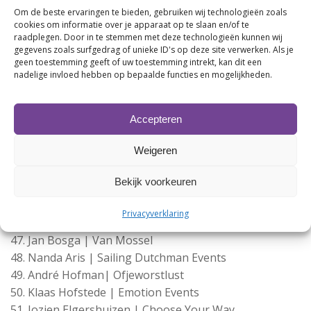
Om de beste ervaringen te bieden, gebruiken wij technologieën zoals
Michel Torenbosch | 2Uitzendbureau
cookies om informatie over je apparaat op te slaan en/of te
Harry Geerlings | Audax Renwables
raadplegen. Door in te stemmen met deze technologieën kunnen wij
Sven Niesink | 2join
gegevens zoals surfgedrag of unieke ID's op deze site verwerken. Als je
geen toestemming geeft of uw toestemming intrekt, kan dit een
Sarah Zoer | Sarah Zoer - Business Consultant
nadelige invloed hebben op bepaalde functies en mogelijkheden.
Bert Goos | Argo Catering
Ivana de Haan | COACHINGBYIVANA
Dennis Gaastra | Virena Autogroep
Accepteren
Enne Hovingh | Hovingh Autodemontage
Weigeren
Harmannus Bijmolt | Statores Beheer BV
Karina Berghuis | Nova Groep
Bekijk voorkeuren
Esmee Adema | Nova Groep
Anouk Beikes | Nova Groep
Privacyverklaring
Mark Sollie | Sollie.Comm
Jan Bosga | Van Mossel
Nanda Aris | Sailing Dutchman Events
André Hofman| Ofjeworstlust
Klaas Hofstede | Emotion Events
Jozien Elgershuizen | Choose Your Way