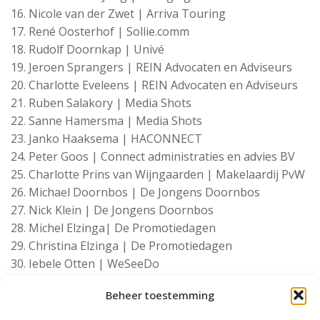
Nicole van der Zwet | Arriva Touring
René Oosterhof | Sollie.comm
Rudolf Doornkap | Univé
Jeroen Sprangers | REIN Advocaten en Adviseurs
Charlotte Eveleens | REIN Advocaten en Adviseurs
Ruben Salakory | Media Shots
Sanne Hamersma | Media Shots
Janko Haaksema | HACONNECT
Peter Goos | Connect administraties en advies BV
Charlotte Prins van Wijngaarden | Makelaardij PvW
Michael Doornbos | De Jongens Doornbos
Nick Klein | De Jongens Doornbos
Michel Elzinga| De Promotiedagen
Christina Elzinga | De Promotiedagen
Iebele Otten | WeSeeDo
Erwin Koeneman | Mr.MATCHA
Beheer toestemming
Jan-Paul Steggerda | Meceda
Jeanet de Groot-Colly | Koninklijke Horeca Nederland