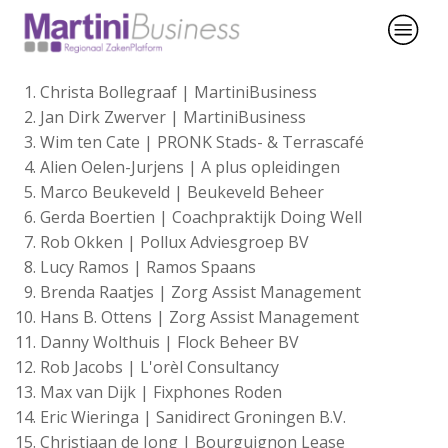
Christa Bollegraaf | MartiniBusiness
Jan Dirk Zwerver | MartiniBusiness
Wim ten Cate | PRONK Stads- & Terrascafé
Alien Oelen-Jurjens | A plus opleidingen
Marco Beukeveld | Beukeveld Beheer
Gerda Boertien | Coachpraktijk Doing Well
Rob Okken | Pollux Adviesgroep BV
Lucy Ramos | Ramos Spaans
Brenda Raatjes | Zorg Assist Management
Hans B. Ottens | Zorg Assist Management
Danny Wolthuis | Flock Beheer BV
Rob Jacobs | L'orèl Consultancy
Max van Dijk | Fixphones Roden
Eric Wieringa | Sanidirect Groningen B.V.
Christiaan de Jong | Bourguignon Lease