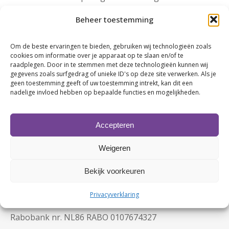
Janko Haaksema | HACONNECT
Beheer toestemming
Rosa de Mooy | Grand Café Hotel Karsten
Arjon Rotgers | Grand Café Hotel Karsten
Om de beste ervaringen te bieden, gebruiken wij technologieën zoals
Erik Davids | Meceda
cookies om informatie over je apparaat op te slaan en/of te
Nick Klein | De Jongens Doornbos
raadplegen. Door in te stemmen met deze technologieën kunnen wij
Sanne Hamersma | Media Shots
gegevens zoals surfgedrag of unieke ID's op deze site verwerken. Als je
geen toestemming geeft of uw toestemming intrekt, kan dit een
nadelige invloed hebben op bepaalde functies en mogelijkheden.
Accepteren
Weigeren
Bekijk voorkeuren
Contactgegevens
KvK nr. 63480123
Privacyverklaring
BTW nr. NL107749245B02
Rabobank nr. NL86 RABO 0107674327