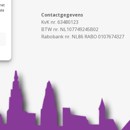
met
ite
Contactgegevens
KvK nr. 63480123
BTW nr. NL107749245B02
Rabobank nr. NL86 RABO 0107674327