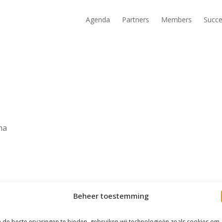
Agenda
Partners
Members
Succe
ma
Beheer toestemming
de beste ervaringen te bieden, gebruiken wij technologieën zoals cookies om