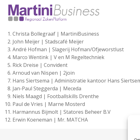
Christa Bollegraaf | MartiniBusiness
John Meijer | Stadscafé Meijer
André Hofman | Slagerij Hofman/Ofjeworstlust
Marco Wentink | V en M Regeltechniek
Rick Dreise | Convident
Arnoud van Nispen | 2join
Hans Siertsema | Administratie kantoor Hans Siertse
Jan-Paul Steggerda | Meceda
Niels Maagd | Footballskills Drenthe
Paul de Vries | Marne Mosterd
Harmannus Bijmolt | Statores Beheer B.V
Erwin Koeneman | Mr. MATCHA
Om 