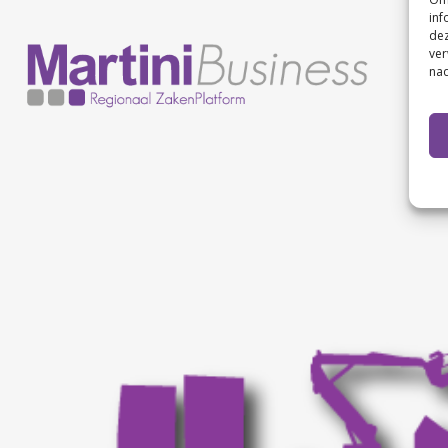
inf
dez
ver
nad