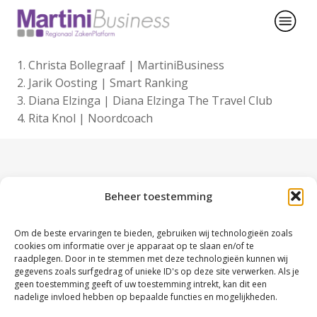
Christa Bollegraaf | MartiniBusiness
Jarik Oosting | Smart Ranking
Diana Elzinga | Diana Elzinga The Travel Club
Rita Knol | Noordcoach
Beheer toestemming
Om de beste ervaringen te bieden, gebruiken wij technologieën zoals
cookies om informatie over je apparaat op te slaan en/of te
raadplegen. Door in te stemmen met deze technologieën kunnen wij
Contactgegevens
gegevens zoals surfgedrag of unieke ID's op deze site verwerken. Als je
KvK nr. 63480123
geen toestemming geeft of uw toestemming intrekt, kan dit een
nadelige invloed hebben op bepaalde functies en mogelijkheden.
BTW nr. NL107749245B02