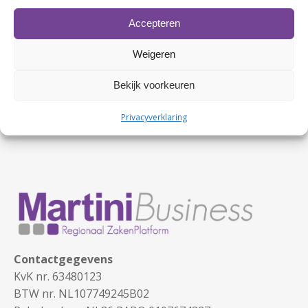
Enne Hovingh | Hovingh Autodemontage
Accepteren
Yvonne Bisschop | Hateboer Hoogezand
Daan de Bel | AZVM
Weigeren
Max van Dijk | Fixphones Roden
Richard van Dijk | AZVM
Bekijk voorkeuren
Janet en Anton Hamstra | Hotel Onder de Linden
Roden
Privacyverklaring
Contactgegevens
KvK nr. 63480123
BTW nr. NL107749245B02