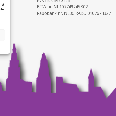
KvK nr. 63480123
met
BTW nr. NL107749245B02
ite
Rabobank nr. NL86 RABO 0107674327