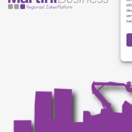
inf
dez
ver
nad