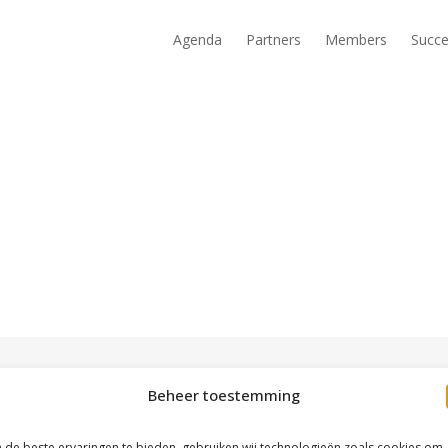
Agenda
Partners
Members
Succe
Beheer toestemming
de beste ervaringen te bieden, gebruiken wij technologieën zoals cookies om