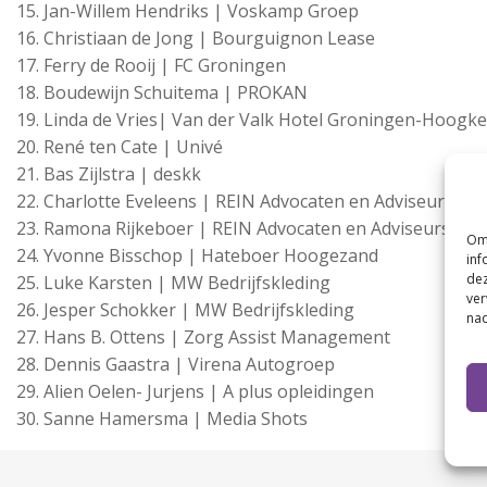
Jan-Willem Hendriks | Voskamp Groep
Christiaan de Jong | Bourguignon Lease
Ferry de Rooij | FC Groningen
Boudewijn Schuitema | PROKAN
Linda de Vries| Van der Valk Hotel Groningen-Hoogke
René ten Cate | Univé
Bas Zijlstra | deskk
Charlotte Eveleens | REIN Advocaten en Adviseurs
Ramona Rijkeboer | REIN Advocaten en Adviseurs
Om 
Yvonne Bisschop | Hateboer Hoogezand
inf
dez
Luke Karsten | MW Bedrijfskleding
ver
Jesper Schokker | MW Bedrijfskleding
nad
Hans B. Ottens | Zorg Assist Management
Dennis Gaastra | Virena Autogroep
Alien Oelen- Jurjens | A plus opleidingen
Sanne Hamersma | Media Shots