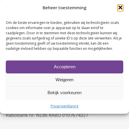
Gast Marco
Beheer toestemming
Kasper Birza / Birza Projectstoffering
Martin de Wilde / G4S Security Services BV
Om de beste ervaringen te bieden, gebruiken wij technologieën zoals
gast Martin de Wilde
cookies om informatie over je apparaat op te slaan en/of te
raadplegen. Door in te stemmen met deze technologieën kunnen wij
Marcel Dijkema / The Steamcompany
gegevens zoals surfgedrag of unieke ID's op deze site verwerken. Als je
geen toestemming geeft of uw toestemming intrekt, kan dit een
nadelige invloed hebben op bepaalde functies en mogelijkheden.
Accepteren
Weigeren
Bekijk voorkeuren
Contactgegevens
KvK nr. 63480123
Privacyverklaring
BTW nr. NL107749245B02
Rabobank nr. NL86 RABO 0107674327