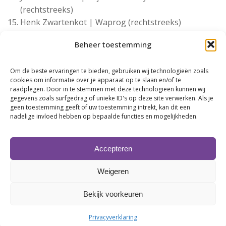
(rechtstreeks)
Henk Zwartenkot | Waprog (rechtstreeks)
Roy Zwartenkot | Zwartenkot Bouw (rechtstreeks)
Beheer toestemming
Henk Gritter | SNN (Samenwerkingsverband Noord-
Nederland) (Leek)
Om de beste ervaringen te bieden, gebruiken wij technologieën zoals
Janko Haaksema | HACONNECT (Station)
cookies om informatie over je apparaat op te slaan en/of te
Jacob van Gelder | Van Gelder Producties (Leek)
raadplegen. Door in te stemmen met deze technologieën kunnen wij
Yvonne Coppinga | DUO (Leek)
gegevens zoals surfgedrag of unieke ID's op deze site verwerken. Als je
geen toestemming geeft of uw toestemming intrekt, kan dit een
Gert-Jan Wassens - Bidfood (rechtstreeks)
nadelige invloed hebben op bepaalde functies en mogelijkheden.
Gast Gert-Jan Wassens (rechtstreeks)
Accepteren
Weigeren
Bekijk voorkeuren
Privacyverklaring