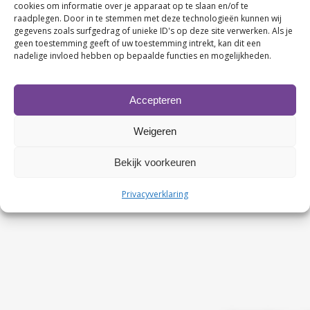
cookies om informatie over je apparaat op te slaan en/of te
raadplegen. Door in te stemmen met deze technologieën kunnen wij
gegevens zoals surfgedrag of unieke ID's op deze site verwerken. Als je
geen toestemming geeft of uw toestemming intrekt, kan dit een
nadelige invloed hebben op bepaalde functies en mogelijkheden.
Accepteren
Contactgegevens
KvK nr. 63480123
Weigeren
BTW nr. NL107749245B02
Rabobank nr. NL86 RABO 0107674327
Bekijk voorkeuren
Privacyverklaring