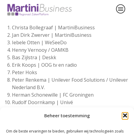
Christa Bollegraaf | MartiniBusiness
Jan Dirk Zwerver | MartiniBusiness
Iebele Otten | WeSeeDo
Henny Vernooy / OAMKB
Bas Zijlstra | Deskk
Erik Koops | OOG tv en radio
Peter Hoks
Peter Renkema | Unilever Food Solutions / Unilever
Nederland B.V.
Herman Schonewille | FC Groningen
Rudolf Doornkamp | Univé
Hans Schieving | Univé
Beheer toestemming
Theo Driessens | Beijk Catering
Om de beste ervaringen te bieden, gebruiken wij technologieën zoals