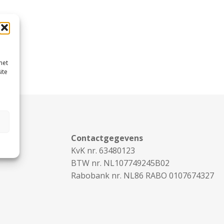
met
ite
Contactgegevens
KvK nr. 63480123
BTW nr. NL107749245B02
Rabobank nr. NL86 RABO 0107674327