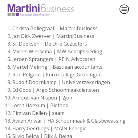
Christa Bollegraaf | MartiniBusiness
Jan Dirk Zwerver | MartiniBusiness
Sil Doeksen | De Drie Gezusters
Michel Wiersema | MW Bedrijfskleding
Jeroen Sprangers | REIN Advocaten
Marcel Meiring | Bastiaan accountants
Ron Pelgrim | Euro College Groningen
Rudolf Doornkamp | Univé verzekeringen
Ed Goos | Argo Schoonmaakdiensten
Arnoud van Nispen | 2join
Jorrit Hoexum | Bidfood
Tim van Dellen | saam'
Awien Anwar | HA Schoonmaak & Glasbewassing
Harry Geerlings | MAIN Energie
Silvio Belga | Dijk & Belga