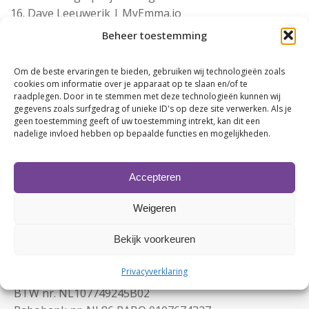
Dave Leeuwerik | MyEmma.io
Rob Jacobs | L'orèl Consultancy
Beheer toestemming
Wim Miedema | MAKRO
Anita Krijthe | Pro Students & ATTENT
Om de beste ervaringen te bieden, gebruiken wij technologieën zoals
Uitzendbureau
cookies om informatie over je apparaat op te slaan en/of te
raadplegen. Door in te stemmen met deze technologieën kunnen wij
Nicole van der Zwet | Arriva BV
gegevens zoals surfgedrag of unieke ID's op deze site verwerken. Als je
John Meijer
geen toestemming geeft of uw toestemming intrekt, kan dit een
nadelige invloed hebben op bepaalde functies en mogelijkheden.
Accepteren
Weigeren
Bekijk voorkeuren
Contactgegevens
Privacyverklaring
KvK nr. 63480123
BTW nr. NL107749245B02