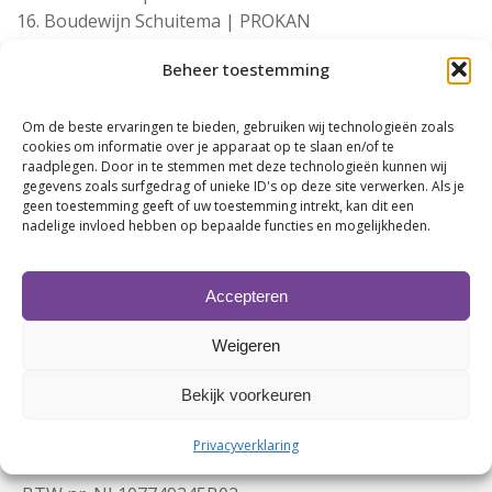
Boudewijn Schuitema | PROKAN
Jorrit Hoexum | Bidfood
Beheer toestemming
Michel Jonkman | Sollie.Comm
Rogier Werkhoven | de Bonte Wever Assen
Om de beste ervaringen te bieden, gebruiken wij technologieën zoals
Rolf Krist | INQAR Dallinga Autoverhuur & Shortlease
cookies om informatie over je apparaat op te slaan en/of te
André Hofman | Slagerij Hofman
raadplegen. Door in te stemmen met deze technologieën kunnen wij
Hans Setz | Setz Specerijen
gegevens zoals surfgedrag of unieke ID's op deze site verwerken. Als je
geen toestemming geeft of uw toestemming intrekt, kan dit een
Harry Geerlings | MAIN Energie
nadelige invloed hebben op bepaalde functies en mogelijkheden.
Accepteren
Weigeren
Bekijk voorkeuren
Contactgegevens
Privacyverklaring
KvK nr. 63480123