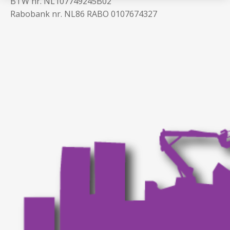
BTW nr. NL107749245B02
Rabobank nr. NL86 RABO 0107674327