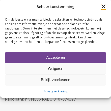
Jeroen Sprangers | Rein advocaten & adviseurs
Beheer toestemming
Paolo Assorgia | Greenledwalls
Elise Ottema | HEPRO
Om de beste ervaringen te bieden, gebruiken wij technologieën zoals
Freya Liemburg | Greatwaves
cookies om informatie over je apparaat op te slaan en/of te
raadplegen. Door in te stemmen met deze technologieën kunnen wij
Jeroen Rooda | Administratiekantoor Wagenmakers
gegevens zoals surfgedrag of unieke ID's op deze site verwerken. Als je
geen toestemming geeft of uw toestemming intrekt, kan dit een
nadelige invloed hebben op bepaalde functies en mogelijkheden.
Accepteren
Weigeren
Bekijk voorkeuren
Contactgegevens
KvK nr. 63480123
Privacyverklaring
BTW nr. NL107749245B02
Rabobank nr. NL86 RABO 0107674327