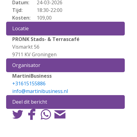
Datum:
24-03-2026
Tijd:
18:30
-
22:00
Kosten:
109,00
Locatie
PRONK Stads- & Terrascafé
Vismarkt 56
9711 KV Groningen
Organisator
MartiniBusiness
+31615155886
info@martinibusiness.nl
Deel dit bericht