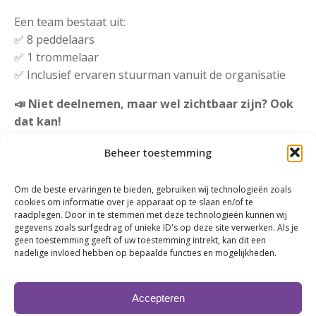
Een team bestaat uit:
✅ 8 peddelaars
✅ 1 trommelaar
✅ Inclusief ervaren stuurman vanuit de organisatie
📣 Niet deelnemen, maar wel zichtbaar zijn?
Ook
dat kan!
Dé Groninger Drakenbootraces trekken veel
Beheer toestemming
ondernemers, bezoekers en supporters en bieden
uitstekende mogelijkheden om jouw organisatie
Om de beste ervaringen te bieden, gebruiken wij technologieën zoals
zichtbaar te maken tijdens één van de meest
cookies om informatie over je apparaat op te slaan en/of te
raadplegen. Door in te stemmen met deze technologieën kunnen wij
spectaculaire evenementen van Groningen.
gegevens zoals surfgedrag of unieke ID's op deze site verwerken. Als je
geen toestemming geeft of uw toestemming intrekt, kan dit een
Meer informatie, aanmelden of
nadelige invloed hebben op bepaalde functies en mogelijkheden.
sponsormogelijkheden bekijken?
➡️
degroningerdrakenbootraces.nl
Accepteren
Of neem vrijblijvend contact met ons op: