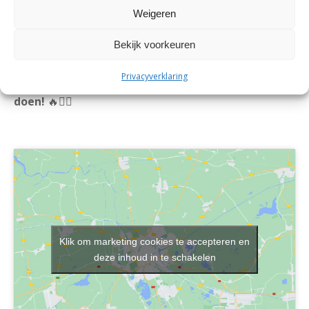
Weigeren
📧 info@martinibusiness.nl
📱 +31 6 15155886
Bekijk voorkeuren
🐉 Dé Groninger Drakenbootraces, ontzettend
Privacyverklaring
spectaculair om te zien, nóg leuker om mee te
doen!
🔥🚣‍♂️
Klik om marketing cookies te accepteren en
deze inhoud in te schakelen