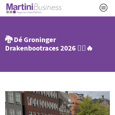
🐉 Dé Groninger
Drakenbootraces 2026 🚣‍♂️🔥