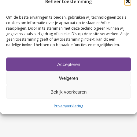
Beheer toestemming
Eric en Henriette van
EDC Internet
bedankt voor de
gastvrijheid.
Om de beste ervaringen te bieden, gebruiken wij technologieën zoals
cookies om informatie over je apparaat op te slaan en/of te
raadplegen. Door in te stemmen met deze technologieën kunnen wij
gegevens zoals surfgedrag of unieke ID's op deze site verwerken. Als je
geen toestemming geeft of uw toestemming intrekt, kan dit een
nadelige invloed hebben op bepaalde functies en mogelijkheden.
Accepteren
Weigeren
Contactgegevens
Bekijk voorkeuren
KvK nr. 63480123
BTW nr. NL107749245B02
Privacyverklaring
Rabobank nr. NL86 RABO 0107674327