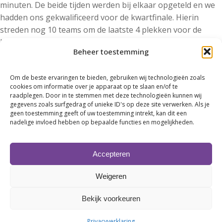
minuten. De beide tijden werden bij elkaar opgeteld en we
hadden ons gekwalificeerd voor de kwartfinale. Hierin
streden nog 10 teams om de laatste 4 plekken voor de
halve finale. Met trommelaar Marco Beukeveld hadden we
Beheer toestemming
veel lol maar dat ging dan wel weer ten koste van de
prestatie. We haalden de halve finale niet. De meesten van
Om de beste ervaringen te bieden, gebruiken wij technologieën zoals
ons waren drijfnat dus heel rouwig waren we er ook niet
cookies om informatie over je apparaat op te slaan en/of te
om. We sloten in stijl af met nog een paar drankjes en een
raadplegen. Door in te stemmen met deze technologieën kunnen wij
ieder ging nat maar tevreden huiswaarts.
gegevens zoals surfgedrag of unieke ID's op deze site verwerken. Als je
geen toestemming geeft of uw toestemming intrekt, kan dit een
nadelige invloed hebben op bepaalde functies en mogelijkheden.
Volgend jaar hopen we er weer bij te zijn en zullen dan
streven naar podiumplaats.
Accepteren
Weigeren
Bekijk voorkeuren
Privacyverklaring