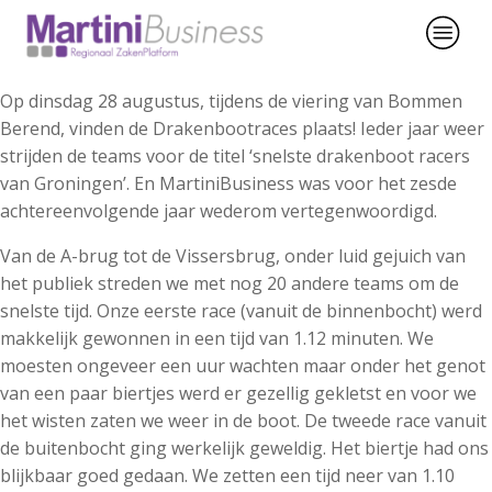
Op dinsdag 28 augustus, tijdens de viering van Bommen
Berend, vinden de Drakenbootraces plaats! Ieder jaar weer
strijden de teams voor de titel ‘snelste drakenboot racers
van Groningen’. En MartiniBusiness was voor het zesde
achtereenvolgende jaar wederom vertegenwoordigd.
Van de A-brug tot de Vissersbrug, onder luid gejuich van
het publiek streden we met nog 20 andere teams om de
snelste tijd. Onze eerste race (vanuit de binnenbocht) werd
makkelijk gewonnen in een tijd van 1.12 minuten. We
moesten ongeveer een uur wachten maar onder het genot
van een paar biertjes werd er gezellig gekletst en voor we
het wisten zaten we weer in de boot. De tweede race vanuit
de buitenbocht ging werkelijk geweldig. Het biertje had ons
blijkbaar goed gedaan. We zetten een tijd neer van 1.10