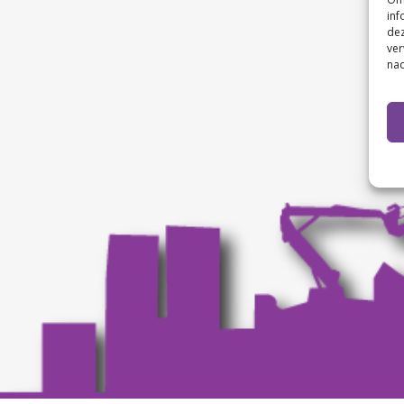
inf
dez
ver
nad