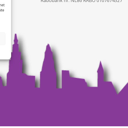
Rabobank nr. NL86 RABO 0107674327
met
ite