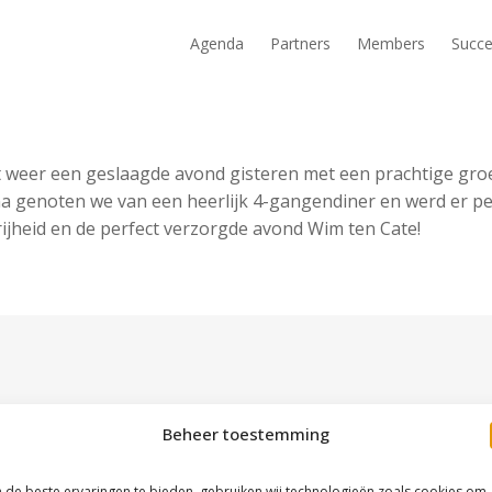
Agenda
Partners
Members
Succe
Wat weer een geslaagde avond gisteren met een prachtige 
rna genoten we van een heerlijk 4-gangendiner en werd er p
ijheid en de perfect verzorgde avond Wim ten Cate!
Beheer toestemming
de beste ervaringen te bieden, gebruiken wij technologieën zoals cookies om