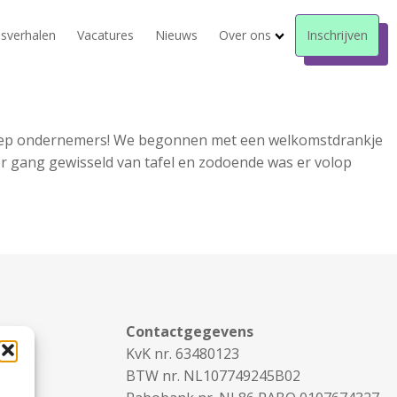
sverhalen
Vacatures
Nieuws
Over ons
Inschrijven
groep ondernemers! We begonnen met een welkomstdrankje
er gang gewisseld van tafel en zodoende was er volop
Contactgegevens
KvK nr. 63480123
BTW nr. NL107749245B02