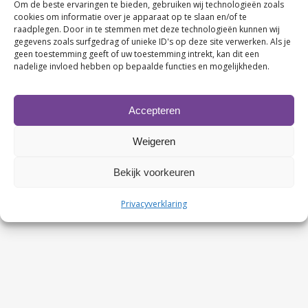
Om de beste ervaringen te bieden, gebruiken wij technologieën zoals
cookies om informatie over je apparaat op te slaan en/of te
raadplegen. Door in te stemmen met deze technologieën kunnen wij
gegevens zoals surfgedrag of unieke ID's op deze site verwerken. Als je
geen toestemming geeft of uw toestemming intrekt, kan dit een
nadelige invloed hebben op bepaalde functies en mogelijkheden.
Accepteren
Contactgegevens
KvK nr. 63480123
Weigeren
BTW nr. NL107749245B02
Bekijk voorkeuren
Rabobank nr. NL86 RABO 0107674327
Privacyverklaring