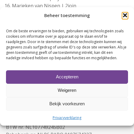
Marieken van Nispen | 2join
Lars de Jonge | MAIN Energie
Beheer toestemming
Rob Jacobs | L’orel Consultancy
André Hofman | Slagerij Hofman
Om de beste ervaringen te bieden, gebruiken wij technologieën zoals
Cees Boon | Scenarius
cookies om informatie over je apparaat op te slaan en/of te
raadplegen. Door in te stemmen met deze technologieën kunnen wij
Kristiaan Hardenberg | REIN advocaten & adviseurs
gegevens zoals surfgedrag of unieke ID's op deze site verwerken. Als je
Eric Wieringa | Sanidirect
geen toestemming geeft of uw toestemming intrekt, kan dit een
nadelige invloed hebben op bepaalde functies en mogelijkheden.
Accepteren
Weigeren
Bekijk voorkeuren
Contactgegevens
Privacyverklaring
KvK nr. 63480123
BTW nr. NL107749245B02