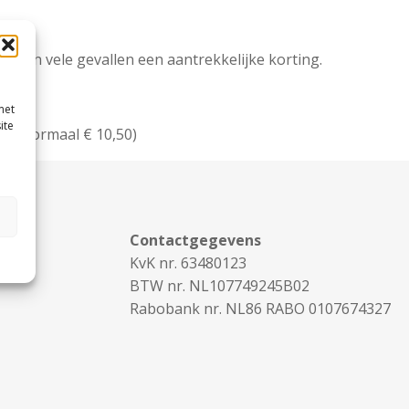
en in vele gevallen een aantrekkelijke korting.
met
ite
en. (normaal € 10,50)
Contactgegevens
KvK nr. 63480123
BTW nr. NL107749245B02
Rabobank nr. NL86 RABO 0107674327