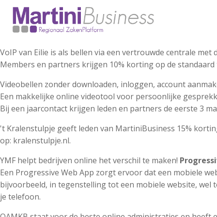
VoIP van Eilie is als bellen via een vertrouwde centrale m
Members en partners krijgen 10% korting op de standaard tar
Videobellen zonder downloaden, inloggen, account aanmake
Een makkelijke online videotool voor persoonlijke gesprekk
Bij een jaarcontact krijgen leden en partners de eerste 3 m
't Kralenstulpje geeft leden van MartiniBusiness 15% korti
op: kralenstulpje.nl.
YMF helpt bedrijven online het verschil te maken!
Progress
Een Progressive Web App zorgt ervoor dat een mobiele web
bijvoorbeeld, in tegenstelling tot een mobiele website, we
je telefoon.
OAMKB staat voor de beste online administraties en heeft ee