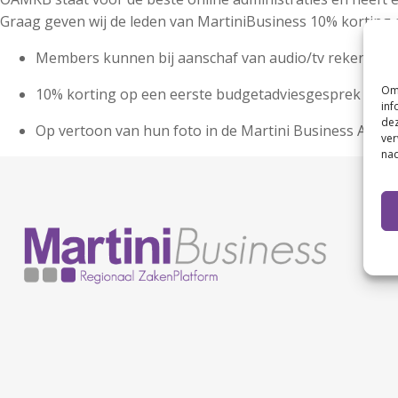
Graag geven wij de leden van MartiniBusiness 10% korting 
Members kunnen bij aanschaf van audio/tv rekenen op e
Om 
10% korting op een eerste budgetadviesgesprek (face
inf
dez
Op vertoon van hun foto in de Martini Business App voor
ver
nad