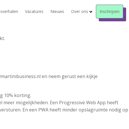
sverhalen
Vacatures
Nieuws
Over ons
Inschrijven
kt.
@martinibusiness.nl en neem gerust een kijkje
g 10% korting.
el meer mogelijkheden. Een Progressive Web App heeft
e versturen. En een PWA heeft minder opslagruimte nodig op