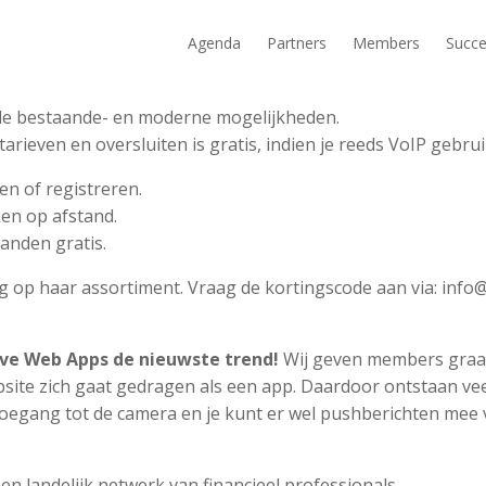
Agenda
Partners
Members
Succe
et de bestaande- en moderne mogelijkheden.
ieven en oversluiten is gratis, indien je reeds VoIP gebrui
n of registreren.
en op afstand.
aanden gratis.
ng op haar assortiment. Vraag de kortingscode aan via: info
ive Web Apps de nieuwste trend!
Wij geven members graa
site zich gaat gedragen als een app. Daardoor ontstaan ve
l toegang tot de camera en je kunt er wel pushberichten me
n landelijk netwerk van financieel professionals.