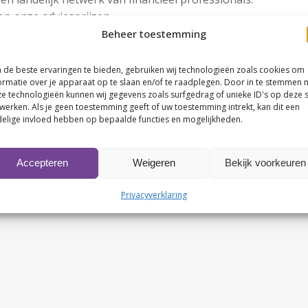
op onze adviesprijzen.
Beheer toestemming
xtra service. Denkend aan: advies op maat, thuisinstallatie 
de beste ervaringen te bieden, gebruiken wij technologieën zoals cookies om
 tot face) voor een medewerker
ormatie over je apparaat op te slaan en/of te raadplegen. Door in te stemmen 
e technologieën kunnen wij gegevens zoals surfgedrag of unieke ID's op deze s
 een speciale tarief van € 7,50,- naar de film excl. toeslag
werken. Als je geen toestemming geeft of uw toestemming intrekt, kan dit een
elige invloed hebben op bepaalde functies en mogelijkheden.
Accepteren
Weigeren
Bekijk voorkeuren
Privacyverklaring