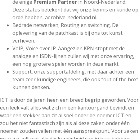
de enige
Premium Partner
in Noord-Nederland.
Deze status betekent dat wij onze kennis en kunde op
orde hebben, aerohive-nederland.nl.
Bedrade netwerken, Routing en switching. De
oplevering van de patchkast is bij ons tot kunst
verheven.
VoIP, Voice over IP. Aangezien KPN stopt met de
analoge en ISDN-lijnen zullen wij met onze ervaring,
een nog grotere speler worden in deze markt.
Support, onze supportafdeling, met daar achter een
team zeer kundige engineers, die ook ”out of the box”
kunnen denken.
ICT is door de jaren heen een breed begrip geworden. Voor
een leek valt alles wat zich in een kantoorpand bevindt en
waar een stekker aan zit al snel onder de noemer ICT en
zou het niet fantastisch zijn als al deze zaken onder één
noemer zouden vallen met één aanspreekpunt. Voor zaken
waar we zelf niet alle deskundigheid van in huis hebben,