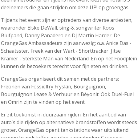
deelnemers die gaan strijden om deze UP! op groengas.
Tijdens het event zijn er optredens van diverse artiesten,
waaronder Elske DeWall, sing-& songwriter Roos
Blufpand, Danny Panadero en DJ Martin Harder. De
OrangeGas Ambassadeurs zijn aanwezig; o.a. Anice Das -
Schaatsster, Freek van der Wart - Shorttracker, Jitse
Kramer - Sterkste Man van Nederland. En op het Foodplein
kunnen de bezoekers terecht voor fijn eten en drinken.
OrangeGas organiseert dit samen met de partners:
Freonen van Fossielfry Fryslân, Bourguignon,
Bourguignon Lease & Verhuur en Béyonit. Ook Duel-Fuel
en Omrin zijn te vinden op het event.
Er zit toekomst in duurzaam rijden. En het aanbod van
auto's die rijden op alternatieve brandstoffen wordt steeds
groter. OrangeGas opent tankstations waar uitsluitend
groene brandstoffen worden aangeboden; Groengas,