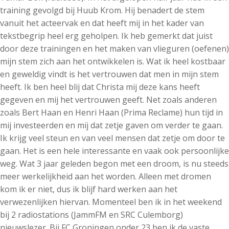
training gevolgd bij Huub Krom. Hij benadert de stem
vanuit het acteervak en dat heeft mij in het kader van
tekstbegrip heel erg geholpen. Ik heb gemerkt dat juist
door deze trainingen en het maken van vlieguren (oefenen)
mijn stem zich aan het ontwikkelen is. Wat ik heel kostbaar
en geweldig vindt is het vertrouwen dat men in mijn stem
heeft. Ik ben heel blij dat Christa mij deze kans heeft
gegeven en mij het vertrouwen geeft. Net zoals anderen
zoals Bert Haan en Henri Haan (Prima Reclame) hun tijd in
mij investeerden en mij dat zetje gaven om verder te gaan.
Ik krijg veel steun en van veel mensen dat zetje om door te
gaan. Het is een hele interessante en vaak ook persoonlijke
weg. Wat 3 jaar geleden begon met een droom, is nu steeds
meer werkelijkheid aan het worden. Alleen met dromen
kom ik er niet, dus ik blijf hard werken aan het
verwezenlijken hiervan. Momenteel ben ik in het weekend
bij 2 radiostations (JammFM en SRC Culemborg)
nieuwslezer. Bij FC Groningen onder 23 ben ik de vaste