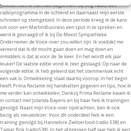
geleden ben ik hiermee begonnen. Bij Oog radio, een
radioprogramma in de ochtend en daarnaast mijn eerste
schreden op stemgebied. In deze periode kreeg ik de kans
om voor een MartiniBusiness een spot in te spreken en
werd ik gevraagd of ik bij De Meest Sympathieke
Ondernemer de Voice-over zou willen zijn. Ik voel(de) me
vereerd dat ik dit mocht gaan doen en mag doen en
inmiddels is dat al voor de 3e keer. En het wordt elk jaar
leuker! De laatste editie vond ik zeer geslaagd. Op naar de
volgende editie. Ik heb geleerd dat het stemmenvak echt
een vak is. Ontwikkeling staat daarbij voorop. In het begin
heeft Prima Reclame mij handvatten gegeven en tips, hoe ik
me verder kan ontwikkelen. Dankzij Prima Reclame kwam ik
in contact met Jolanda Bayens en bij haar heb ik trainingen
gevolgd. Naast mijn Voice-over opdrachten, ben ik ook
bezig als nieuwslezer. Voor dit onderdeel heb ik een
training gevolgd bij Hannelore Zwitserlood (radio 538) en
Tamar Bok (radio538). In het afgelopen half jaar heb ik een