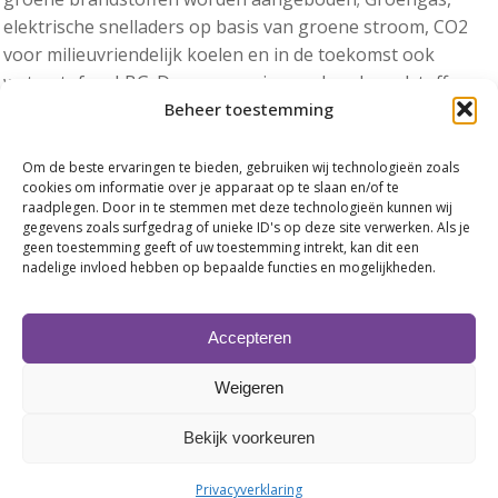
elektrische snelladers op basis van groene stroom, CO2
voor milieuvriendelijk koelen en in de toekomst ook
waterstof en LBG. Door synergie van deze brandstoffen
Beheer toestemming
kan OrangeGas de groene veelrijder tegemoet komen met
de laagste prijzen.
Samen op weg naar een Happy Planet.
Om de beste ervaringen te bieden, gebruiken wij technologieën zoals
cookies om informatie over je apparaat op te slaan en/of te
raadplegen. Door in te stemmen met deze technologieën kunnen wij
The Only Way is UP! - 13 mei 2017!
gegevens zoals surfgedrag of unieke ID's op deze site verwerken. Als je
The happiest festival on the planet
geen toestemming geeft of uw toestemming intrekt, kan dit een
nadelige invloed hebben op bepaalde functies en mogelijkheden.
Zet 15 juni alvast in uw agenda! Dan vindt onze jaarlijkse
Haring & Netwerkparty weer plaats. Met dit jaar een
Accepteren
optreden van een Mystery Guest.
Voor aanmelden en meer informatie
KLIK HIER
Weigeren
Wat leuk dat ik me mag voorstellen. Mijn naam is René
Bekijk voorkeuren
Scharenborg en ik ben in het dagelijks leven Voice-
over/stemacteur zoals ze dat zo mooi noemen. Ruim 3 jaar
Privacyverklaring