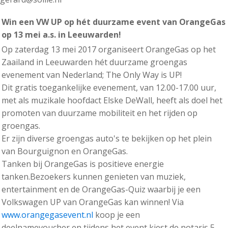
Win een VW UP op hét duurzame event van OrangeGas
op 13 mei a.s. in Leeuwarden!
Op zaterdag 13 mei 2017 organiseert OrangeGas op het
Zaailand in Leeuwarden hét duurzame groengas
evenement van Nederland; The Only Way is UP!
Dit gratis toegankelijke evenement, van 12.00-17.00 uur,
met als muzikale hoofdact Elske DeWall, heeft als doel het
promoten van duurzame mobiliteit en het rijden op
groengas.
Er zijn diverse groengas auto's te bekijken op het plein
van Bourguignon en OrangeGas.
Tanken bij OrangeGas is positieve energie
tanken.Bezoekers kunnen genieten van muziek,
entertainment en de OrangeGas-Quiz waarbij je een
Volkswagen UP van OrangeGas kan winnen! Via
www.orangegasevent.nl
koop je een
deelnamevoucher en tijdens het event kiest de notaris 5