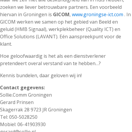
zoeken we liever betrouwbare partners. Een voorbeeld
hiervan in Groningen is
GICOM
,
www.groningse-ict.com
. In
GICOM werken we samen op het gebied van Beeld en
geluid (HMB Signaal), werkplekbeheer (Quality ICT) en
Office Solutions (LAVANT). Eén aanspreekpunt voor de
klant.
Hoe geloofwaardig is het als een dienstverlener
pretendeert overal verstand van te hebben…?
Kennis bundelen, daar geloven wij in!
Contact gegevens:
Sollie.Comm Groningen
Gerard Prinsen
Skagerrak 28 9723 JR Groningen
Tel: 050-5028250
Mobiel: 06-41903930
gerard@sollie.nl