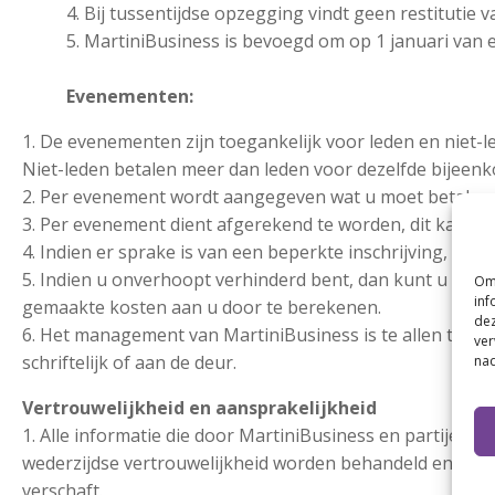
4. Bij tussentijdse opzegging vindt geen restitutie v
5. MartiniBusiness is bevoegd om op 1 januari van 
Evenementen:
1. De evenementen zijn toegankelijk voor leden en niet-l
Niet-leden betalen meer dan leden voor dezelfde bijeen
2. Per evenement wordt aangegeven wat u moet betalen
3. Per evenement dient afgerekend te worden, dit kan d.m.
4. Indien er sprake is van een beperkte inschrijving, da
5. Indien u onverhoopt verhinderd bent, dan kunt u dit a
Om 
inf
gemaakte kosten aan u door te berekenen.
dez
6. Het management van MartiniBusiness is te allen tijde
ver
schriftelijk of aan de deur.
nad
Vertrouwelijkheid en aansprakelijkheid
1. Alle informatie die door MartiniBusiness en partijen 
wederzijdse vertrouwelijkheid worden behandeld en mag 
verschaft.