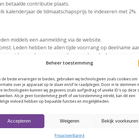
an betaalde contributie plaats.
elk kalenderjaar de lidmaatschapsprijs te indexeren met 2%.
eden middels een aanmelding via de website.
komst. Leden hebben te allen tijde voorrang op deelname aa
 en met hoeveel personen er kan worden deelgenomen.
Beheer toestemming
v. iDEAL of op factuur.
n behoudt MartiniBusiness zich het recht om zonder vergoed
an ons doorgeven tot 48 uur voorafgaand aan het evenement.
de beste ervaringen te bieden, gebruiken wij technologieën zoals cookies om
ormatie over je apparaat op te slaan en/of te raadplegen. Door in te stemmen 
e technologieën kunnen wij gegevens zoals surfgedrag of unieke ID's op deze s
 bevoegd, zonder enige uitleg, een persoon te weigeren deel
werken. Als je geen toestemming geeft of uw toestemming intrekt, kan dit een
elige invloed hebben op bepaalde functies en mogelijkheden.
Accepteren
Weigeren
Bekijk voorkeuren
die betrokken zijn bij de organisatie van een evenement wor
alleen aan derden worden overhandigd na voorafgaande goe
Privacyverklaring