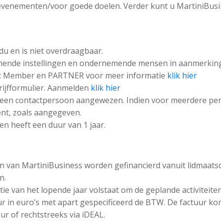
 evenementen/voor goede doelen. Verder kunt u MartiniBus
idu en is niet overdraagbaar.
mende instellingen en ondernemende mensen in aanmerking
en: Member en PARTNER voor meer informatie
klik hier
hrijfformulier. Aanmelden
klik hier
en een contactpersoon aangewezen. Indien voor meerdere pe
ent, zoals aangegeven.
n heeft een duur van 1 jaar.
en van MartiniBusiness worden gefinancierd vanuit lidmaat
n.
ie van het lopende jaar volstaat om de geplande activiteiten
ur in euro’s met apart gespecificeerd de BTW. De factuur kom
r of rechtstreeks via iDEAL.