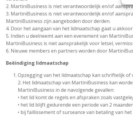
2. MartiniBusiness is niet verantwoordelijk en/of aanspr
3. MartiniBusiness is niet verantwoordelijk en/of aanspra
MartiniBusiness zijn aangeboden door derden.
4. Door het aangaan van het lidmaatschap gaat u akkoord
5. Indien u deelneemt aan een evenement van MartiniBusin
MartiniBusiness is niet aansprakelijk voor letsel, verm
6. Nieuwe members en partners worden door MartiniBusine
Beëindiging lidmaatschap
Opzegging van het lidmaatschap kan schriftelijk of v
2. Het lidmaatschap van MartiniBusiness kan word
MartiniBusiness in de navolgende gevallen:
• het lid komt de regels en afspraken zoals vastge
• het lid blijft gedurende een periode van 2 maande
• bij faillissement of surseance van betaling van het 