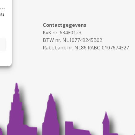
met
ite
Contactgegevens
KvK nr. 63480123
BTW nr. NL107749245B02
Rabobank nr. NL86 RABO 0107674327