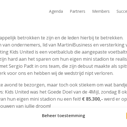
Agenda
Partners
Members
Succe
elijk betrokken te zijn en de leden hierbij te betrekken.
m van ondernemers, lid van MartiniBusiness en versterking
ing Kids United is een voetbalclub die aangepaste voetbalt
zijn hard aan het sparen om hun eigen mini stadion te reali
t Sergio Padt in ons team, die zijn debuut maakte als spits
rk voor ons en hebben wij de wedstrijd nipt verloren.
uke avond te bezorgen, maar toch ook stiekem om wat bandje
s: Kids United was het Goede Doel van de 4Mijl, zondag 8 ok
van hun eigen mini stadion nu een feit!
€ 85.300,-
werd er opg
bouwen van jullie droom!
Beheer toestemming