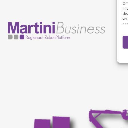
Om 
inf
dez
ver
nad